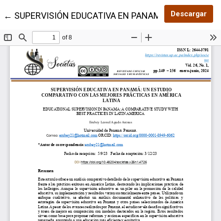
Des
Descargar
Volver a los detalles del artículo
←
SUPERVISIÓN EDUCATIVA EN PANAMÁ