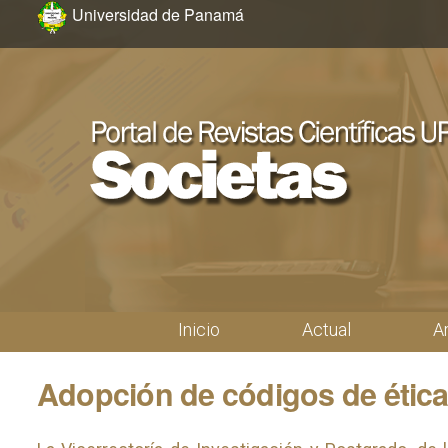
Ir al menú de navegación principal
Ir al contenido principal
Ir al pie de página del sitio
Universidad de Panamá
Inicio
Actual
A
Menú principal
Adopción de códigos de étic