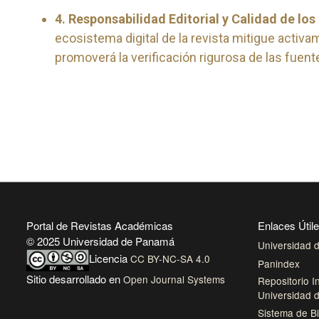
4. Responsabilidad Editorial y Calidad de los
ecosistema digital de la revista mitigue activ
promoverá la verificación rigurosa de las fuent
Portal de Revistas Académicas
Enlaces Útil
© 2025 Universidad de Panamá
Universidad
Licencia
CC BY-NC-SA 4.0
Panindex
Sitio desarrollado en
Open Journal Systems
Repositorio In
Universidad
Sistema de Bi