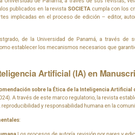
 la Universidad de Panamá, a través de sus revistas, ve
culos publicados en la revista
SOCIETA
cumpla con los cri
rtes implicadas en el proceso de edición – editor, auto
ostgrado, de la Universidad de Panamá, a través de 
como establecer los mecanismos necesarios que garantic
teligencia Artificial (IA) en Manuscr
mendación sobre la Ética de la Inteligencia Artificia
24). A través de este marco regulatorio, la revista estab
ad, reproducibilidad y responsabilidad humana en la comuni
mentales
:
 Humana
Los procesos de autoría, revisión por pares y edic