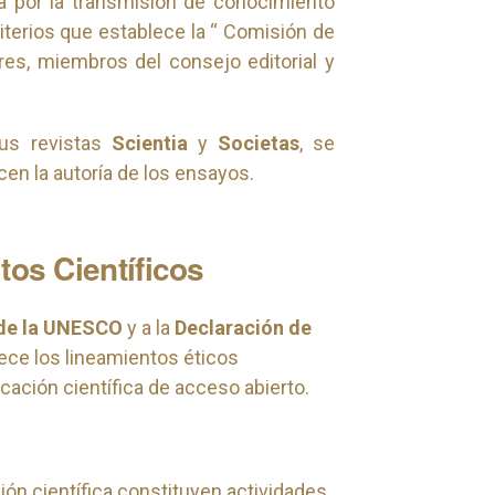
la por la transmisión de conocimiento
terios que establece la “ Comisión de
res, miembros del consejo editorial y
sus revistas
Scientia
y
Societas
, se
en la autoría de los ensayos.
itos Científicos
l de la UNESCO
y a la
Declaración de
lece los lineamientos éticos
cación científica de acceso abierto.
ión científica constituyen actividades