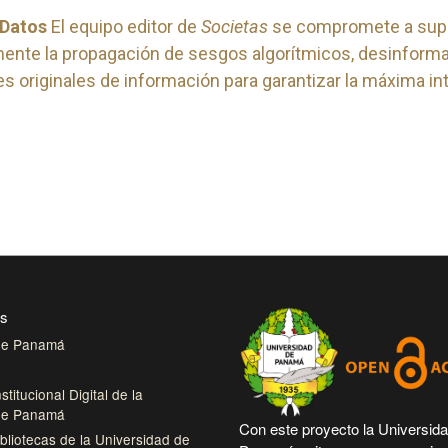
 Datos
El equipo editor de
Societas
se compromete a supe
amente la propagación de sesgos algorítmicos, desinform
es originales de información para garantizar la máxima int
es
 de Panamá
stitucional Digital de la
 de Panamá
Con este proyecto la Universid
bliotecas de la Universidad de