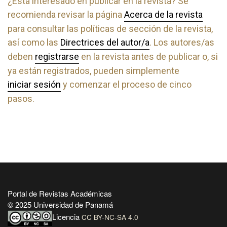
¿Está interesado en publicar en la revista? Se
recomienda revisar la página
Acerca de la revista
para consultar las políticas de sección de la revista,
así como las
Directrices del autor/a
. Los autores/as
deben
registrarse
en la revista antes de publicar o, si
ya están registrados, pueden simplemente
iniciar sesión
y comenzar el proceso de cinco
pasos.
Portal de Revistas Académicas
© 2025 Universidad de Panamá
Licencia
CC BY-NC-SA 4.0