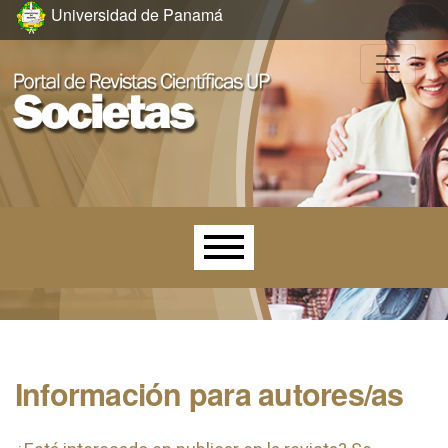
Ir al menú de navegación principal
Ir al contenido principal
Ir al pie de página del sitio
Universidad de Panamá
Menú principal
Información para autores/as