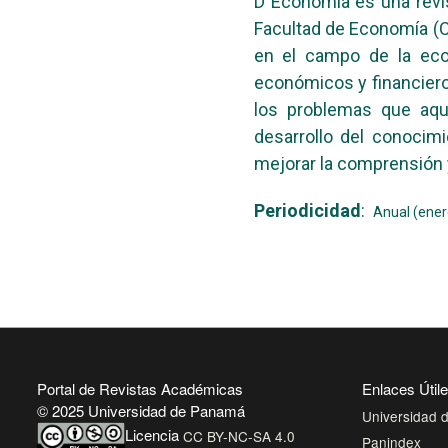
D´Economía es una revis
Facultad de Economía (C
en el campo de la econ
económicos y financieros
los problemas que aque
desarrollo del conocim
mejorar la comprensión
Periodicidad
:
Anual (ener
Portal de Revistas Académicas
Enlaces Útil
© 2025 Universidad de Panamá
Universidad
Licencia
CC BY-NC-SA 4.0
Panindex