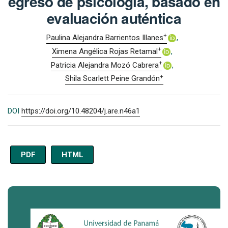
egreso de psicología, basado en
evaluación auténtica
+
Paulina Alejandra Barrientos Illanes
+
Ximena Angélica Rojas Retamal
+
Patricia Alejandra Mozó Cabrera
+
Shila Scarlett Peine Grandón
DOI
https://doi.org/10.48204/j.are.n46a1
PDF
HTML
Imagen de portada