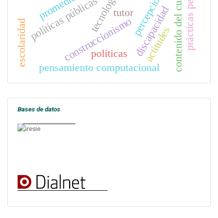
prácticas pedagógicas
contenido del currículum
percepciones
políticas públicas
discapacidad
tutor
construccionismo
escolaridad
actitudes
políticas
pensamiento computacional
Bases de datos