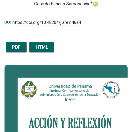
+
Gerardo Echeita Sarrionandia
DOI
https://doi.org/10.48204/j.are.n46a4
PDF
HTML
Imagen de portada