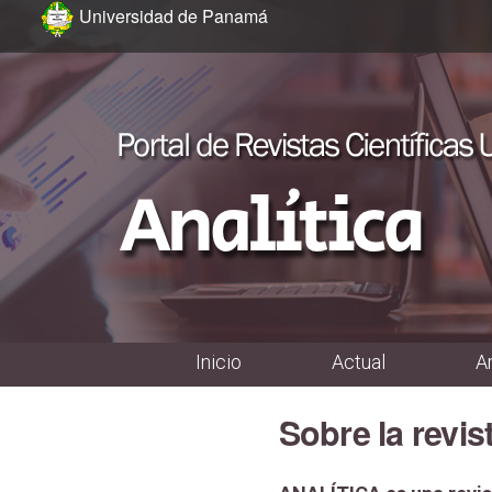
Ir al menú de navegación principal
Ir al contenido principal
Ir al pie de página del sitio
Universidad de Panamá
Inicio
Actual
A
Menú principal
Sobre la revis