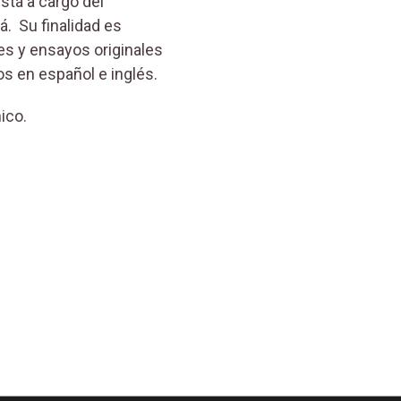
stá a cargo del
. Su finalidad es
nes y ensayos originales
os en español e inglés.
ico.