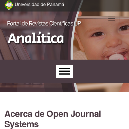
Ir al menú de navegación principal
Ir al contenido principal
Ir al pie de página del sitio
Universidad de Panamá
Menú principal
Acerca de Open Journal
Systems