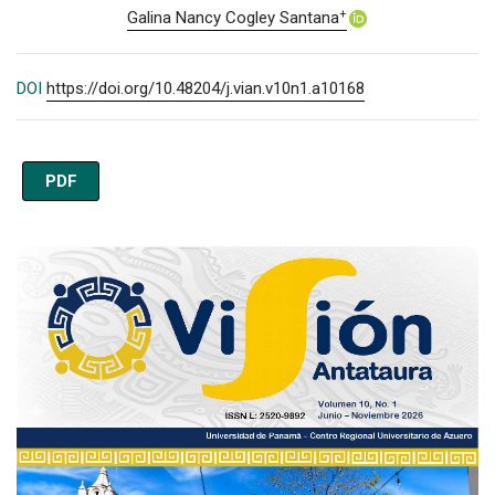
+
Galina Nancy Cogley Santana
DOI
https://doi.org/10.48204/j.vian.v10n1.a10168
PDF
Imagen de portada