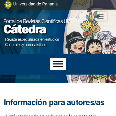
Ir al menú de navegación principal
Ir al contenido principal
Ir al pie de página del sitio
Universidad de Panamá
Menú principal
Información para autores/as