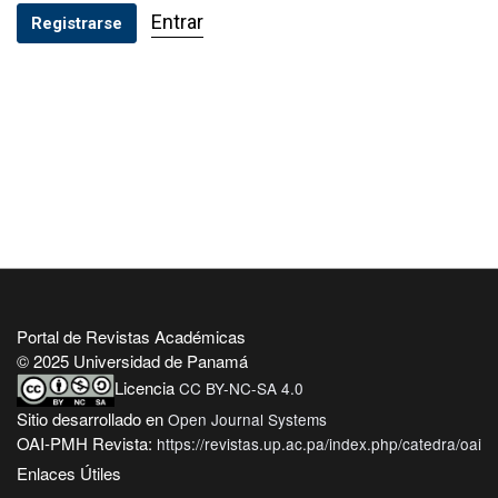
Entrar
Registrarse
Portal de Revistas Académicas
© 2025 Universidad de Panamá
Licencia
CC BY-NC-SA 4.0
Sitio desarrollado en
Open Journal Systems
OAI-PMH Revista:
https://revistas.up.ac.pa/index.php/catedra/oai
Enlaces Útiles