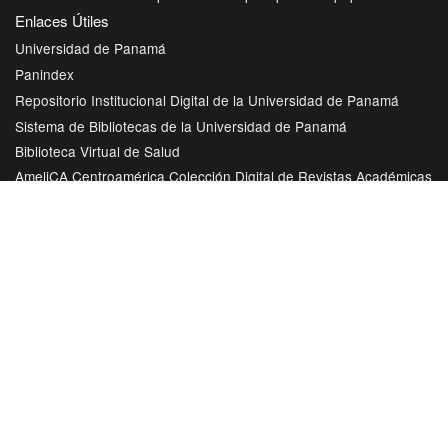
Enlaces Útiles
Universidad de Panamá
Panindex
Repositorio Institucional Digital de la Universidad de Panamá
Sistema de Bibliotecas de la Universidad de Panamá
Biblioteca Virtual de Salud
AmeliCA Centroamérica Colección Digital de Revistas Académicas
Centroamérica
Con este proyecto la Universidad de Panamá, reitera su
compromiso de seguir trabajando en las corrientes de acceso
abierto en beneficio de la comunidad académica nacional e
internacional, haciendo más accesible su producción científica
e intelectual.