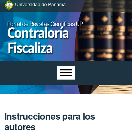
Ir al menú de navegación principal
Ir al contenido principal
Ir al pie de página del sitio
Universidad de Panamá
Menú principal
Instrucciones para los
autores