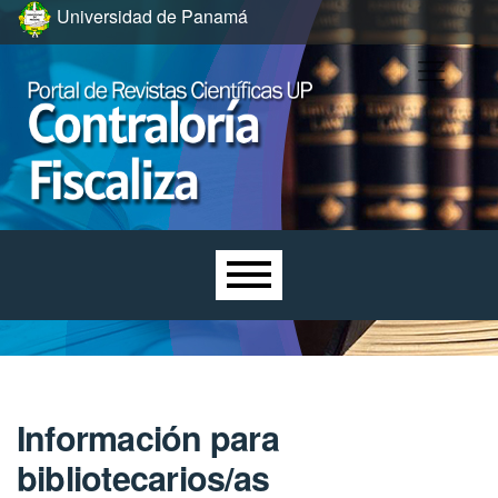
Ir al menú de navegación principal
Ir al contenido principal
Ir al pie de página del sitio
Universidad de Panamá
Menú principal
Información para
bibliotecarios/as