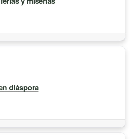
erias y miserias
 en diáspora