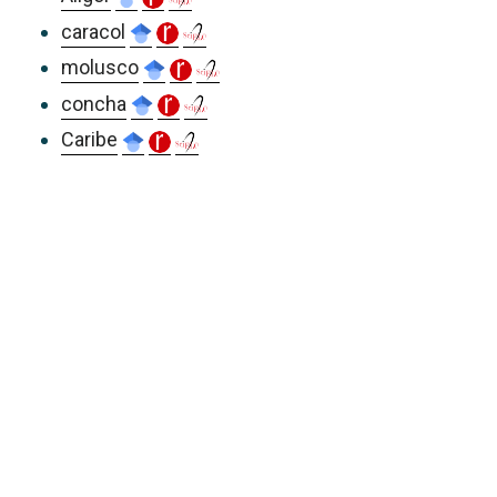
caracol
molusco
concha
Caribe