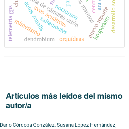
desarrollo sostenible
recursos marinos
sistema de cámaras orión
aotus zonalis
nocturnos
aves acuáticas
nuevo reporte
telemetría gps
hospedero
saltamontes
mimetismo
orquídeas
dendrobium
Artículos más leídos del mismo
autor/a
Darío Córdoba González, Susana López Hernández,