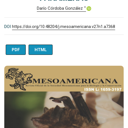
+
Darío Córdoba González
DOI
https://doi.org/10.48204/j.mesoamericana.v27n1.a7368
PDF
HTML
Imagen de portada