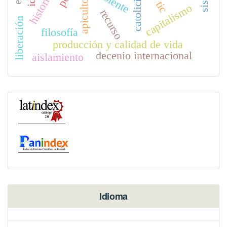
catolicismo
apicultores
tic
capitalismo
recurso
liberación
filosofía
producción y calidad de vida
decenio internacional
aislamiento
Idioma