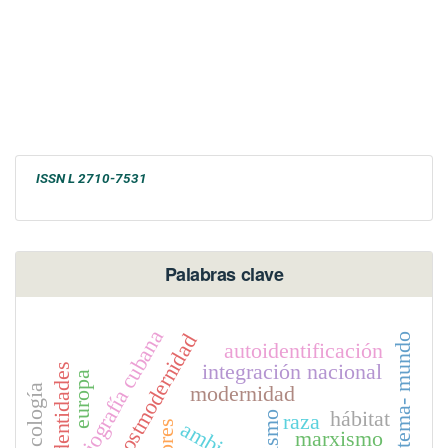
ISSN L 2710-7531
Palabras clave
historiografía cubana
postmodernidad
sistema- mundo
autoidentificación
integración nacional
identidades
europa
modernidad
ecología
hábitat
raza
ambiente
marxismo