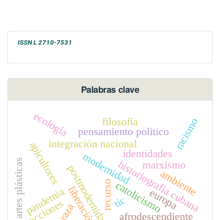
ISSN L 2710-7531
Palabras clave
ecología
filosofía
racismo
pensamiento político
integración nacional
apicultores
identidades
modernidad
artes plásticas
historiografía cubana
marxismo
postmodernidad
ambiente
recurso
catolicismo
liberación
pandemia
europa
tic
acciones
raza
afrodescendiente