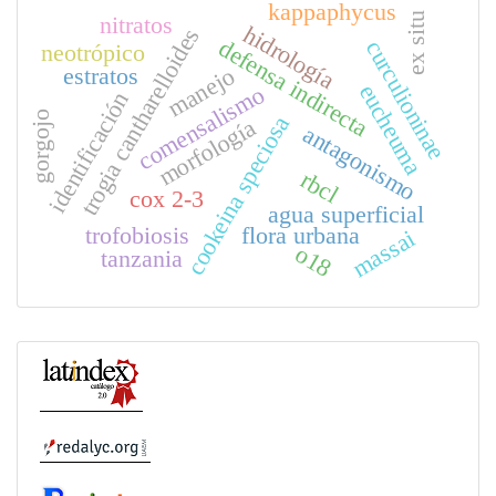
kappaphycus
ex situ
nitratos
hidrología
trogia cantharelloides
defensa indirecta
curculioninae
neotrópico
estratos
manejo
eucheuma
comensalismo
identificación
gorgojo
cookeina speciosa
morfología
antagonismo
rbcl
cox 2-3
agua superficial
trofobiosis
flora urbana
massai
o18
tanzania