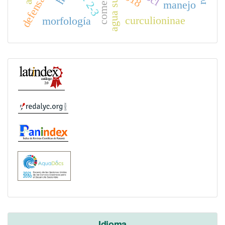
cox 2-3
manejo
curculioninae
morfología
Idioma