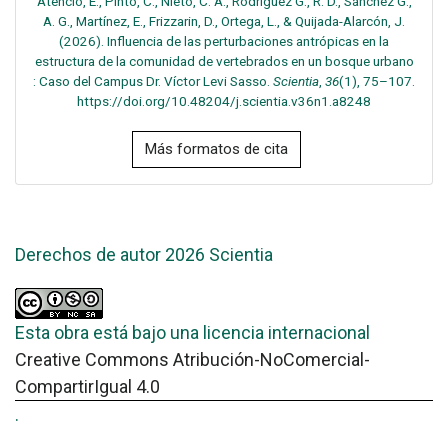
Atencio, E., Pinto, C., Nieto, C. A., Rodriguez G., R. D., Sánchez G.,
A. G., Martínez, E., Frizzarin, D., Ortega, L., & Quijada-Alarcón, J.
(2026). Influencia de las perturbaciones antrópicas en la
estructura de la comunidad de vertebrados en un bosque urbano
: Caso del Campus Dr. Víctor Levi Sasso.
Scientia
,
36
(1), 75–107.
https://doi.org/10.48204/j.scientia.v36n1.a8248
Más formatos de cita
Derechos de autor 2026 Scientia
Esta obra está bajo una licencia internacional
Creative Commons Atribución-NoComercial-
CompartirIgual 4.0
.