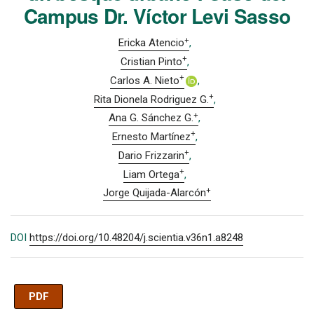
Campus Dr. Víctor Levi Sasso
+
Ericka Atencio
+
Cristian Pinto
+
Carlos A. Nieto
+
Rita Dionela Rodriguez G.
+
Ana G. Sánchez G.
+
Ernesto Martínez
+
Dario Frizzarin
+
Liam Ortega
+
Jorge Quijada-Alarcón
DOI
https://doi.org/10.48204/j.scientia.v36n1.a8248
PDF