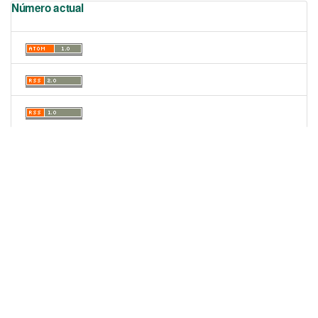
Número actual
Portal de Revistas Académicas
© 2025 Universidad de Panamá
Licencia
CC BY-NC-SA 4.0
Sitio desarrollado en
Open Journal Systems
OAI-PMH Revista:
https://revistas.up.ac.pa/index.php/scientia/oai
Enlaces Útiles