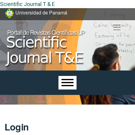
Scientific Journal T & E
Skip to main navigation menu
Skip to main content
Skip to site footer
Universidad de Panamá
Main menu
Login