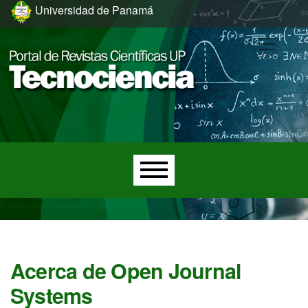
Ir al menú de navegación principal
Ir al contenido principal
Ir al pie de página del sitio
Universidad de Panamá
Menú principal
Acerca de Open Journal
Systems