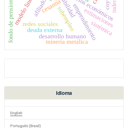
sostenibilidad
recursos económicos
modelo lineal
fondo de pensiones
afiliado
cesantía
emprendimiento
subempleo
estimaciones
sistémica
redes sociales
deuda externa
desarrollo humano
minería metálica
Idioma
English
Português (Brasil)