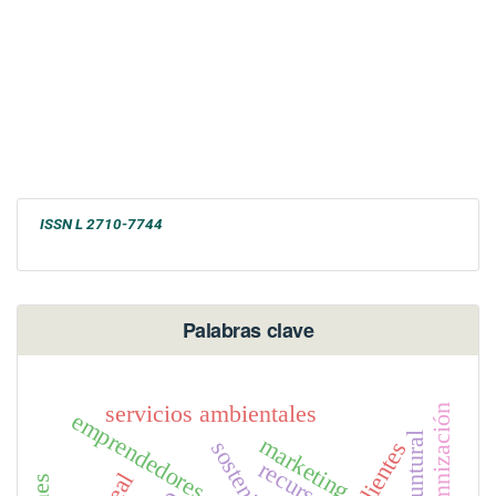
ISSN L 2710-7744
Palabras clave
servicios ambientales
indemnización
emprendedores
coyuntural
marketing
clientes