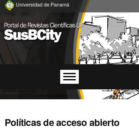
Ir al menú de navegación principal
Ir al contenido principal
Ir al pie de página del sitio
Universidad de Panamá
Menú principal
Políticas de acceso abierto