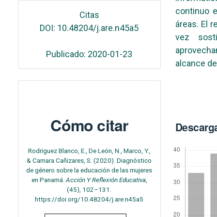
continuo e
Citas
áreas. El r
DOI: 10.48204/j.are.n45a5
vez sost
aprovecha
Publicado: 2020-01-23
alcance de
Cómo citar
Descarg
Rodriguez Blanco, E., De León, N., Marco, Y.,
& Camara Cañizares, S. (2020). Diagnóstico
de género sobre la educación de las mujeres
en Panamá.
Acción Y Reflexión Educativa
,
(45), 102–131.
https://doi.org/10.48204/j.are.n45a5