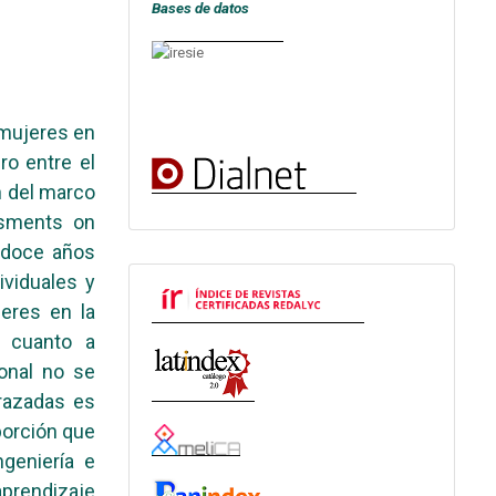
Bases de datos
 mujeres en
o entre el
n del marco
ssments on
s doce años
ividuales y
jeres en la
 cuanto a
ional no se
arazadas es
porción que
geniería e
prendizaje