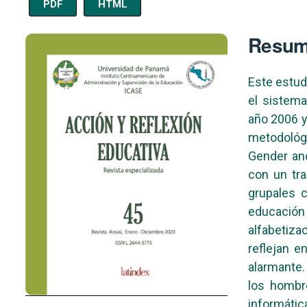
PDF
HTML
Imagen de portada
Resu
Este estud
el sistem
año 2006 y
metodológ
Gender and
con un tra
grupales c
educació
alfabetiza
reflejan e
alarmante.
los hombr
informáti