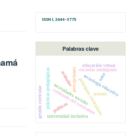
ISSN L 2644-3775
Palabras clave
anamá
educación virtual
escuelas multigrado
percepciones
prácticas pedagógicas
actitudes
tutor
tecnología educativa
principios curriculares
necesidades sociales
gestión curricular
contenido del currículum
actores
políticas
universidad inclusiva