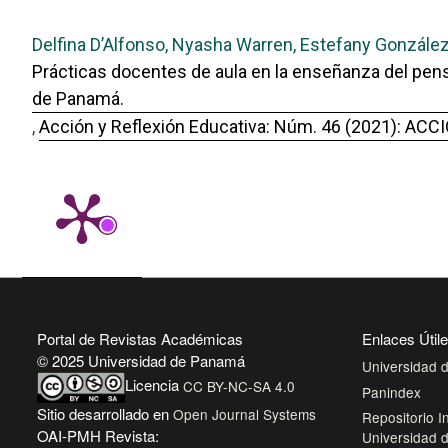
Delfina D’Alfonso, Nyasha Warren, Estefany González,
Prácticas docentes de aula en la enseñanza del pens
de Panamá.
,
Acción y Reflexión Educativa: Núm. 46 (2021): A
Portal de Revistas Académicas
Enlaces Útil
© 2025 Universidad de Panamá
Universidad
Licencia
CC BY-NC-SA 4.0
Panindex
Sitio desarrollado en
Open Journal Systems
Repositorio In
OAI-PMH Revista:
Universidad