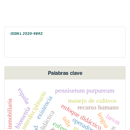
ISSN L 2520-9892
Palabras clave
españa
pennisetum purpureum
nodo interdisciplinario
existencia
manejo de cultivos
valuación inmobiliaria
enfoque didáctico
recurso humano
biometría
didáctica
lengua
larvas
talla
operadores