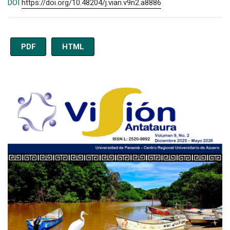
DOI
https://doi.org/10.48204/j.vian.v9n2.a8886
PDF
HTML
Imagen de portada