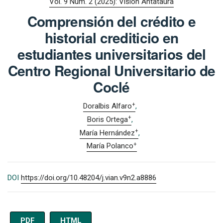
Vol. 9 Núm. 2 (2025): Visión Antataura
Comprensión del crédito e
historial crediticio en
estudiantes universitarios del
Centro Regional Universitario de
Coclé
+
Doralbis Alfaro
+
Boris Ortega
+
María Hernández
+
María Polanco
DOI
https://doi.org/10.48204/j.vian.v9n2.a8886
PDF
HTML