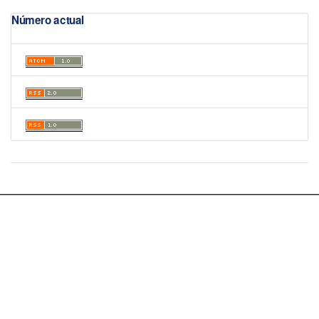
Número actual
Portal de Revistas Académicas
© 2025 Universidad de Panamá
Licencia
CC BY-NC-SA 4.0
Sitio desarrollado en
Open Journal Systems
OAI-PMH Revista: