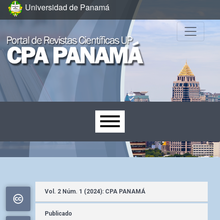
Ir al menú de navegación principal
Ir al contenido principal
Ir al pie de página del sitio
Universidad de Panamá
Menú principal
Vol. 2 Núm. 1 (2024): CPA PANAMÁ
Publicado