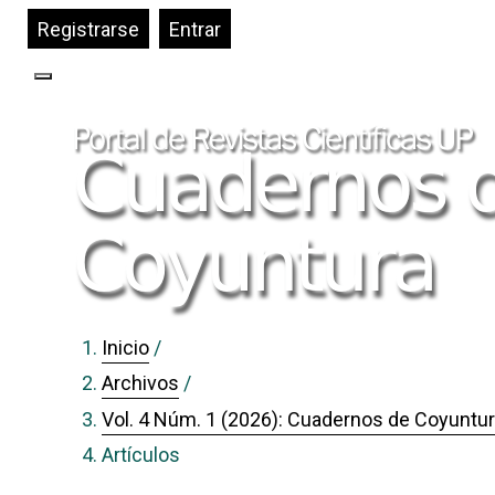
##plugins.themes.bootstrap3.accessible_menu.label#
Registrarse
Entrar
##plugins.themes.bootstrap3.accessible_menu.m
##plugins.themes.bootstrap3.accessible_menu.m
Toggle navigation
##plugins.themes.bootstrap3.accessible_menu.s
Inicio
/
Archivos
/
Vol. 4 Núm. 1 (2026): Cuadernos de Coyuntu
Artículos