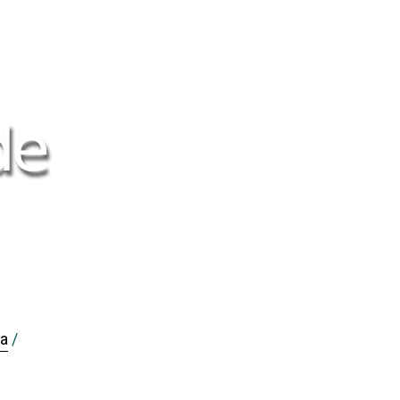
#
ain_navigation##
ain_content##
idebar##
ra
/