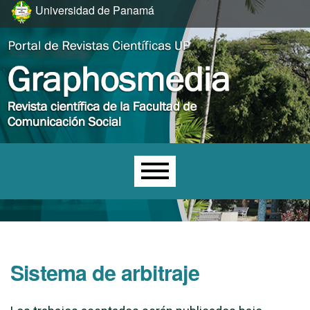
Ir al menú de navegación principal
Ir al contenido principal
Ir al pie de página del sitio
Universidad de Panamá
Menú principal
Sistema de arbitraje