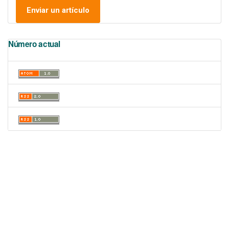
Enviar un artículo
Número actual
Portal de Revistas Académicas
© 2025 Universidad de Panamá
Licencia
CC BY-NC-SA 4.0