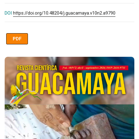
DOI
https://doi.org/10.48204/j.guacamaya.v10n2.a9790
PDF
Imagen de portada