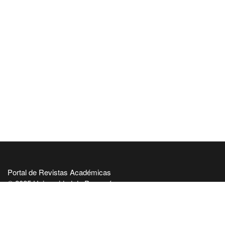
Portal de Revistas Académicas
© 2025 Universidad de Panamá
Licencia
CC BY-NC-SA 4.0
Sitio desarrollado en
Open Journal Systems
Enlaces Útiles