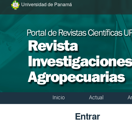
Ir al menú de navegación principal
Ir al contenido principal
Ir al pie de página del sitio
Universidad de Panamá
Inicio
Actual
A
Menú principal
Entrar