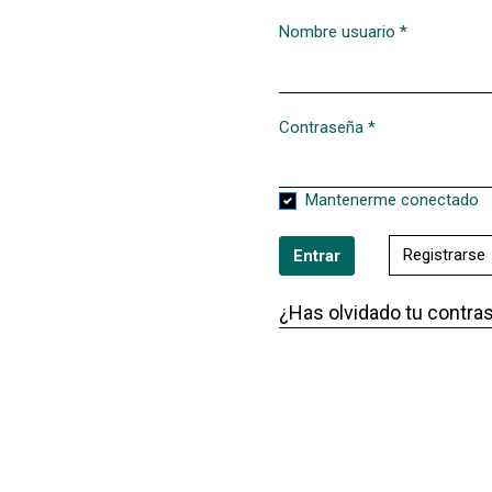
Nombre usuario
*
Obligatorio
Contraseña
*
Obligatorio
Mantenerme conectado
Registrarse
Entrar
¿Has olvidado tu contra