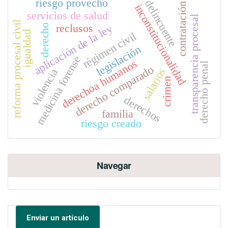
riesgo provecho
delincuente
contratación
inconstitucionalidad
servicios de salud
transparencia procesal
reforma procesal civil
aplicación de la ley
reclusos
derecho
igualdad
régimen civil
legislación
medicina forense
derechoa humanos
derecho penal
derecho comparado
salarios
violencia
crimen
derechos
familia
riesgo creado
Navegar
Enviar un artículo