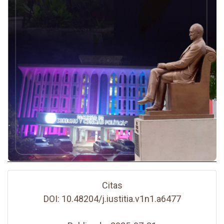
Citas
DOI: 10.48204/j.iustitia.v1n1.a6477