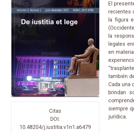
El presente
recientes 
la figura 
(Occidente
la respons
legales en
en materia
experienc
“trasplante
también de
Cada una d
brindan s
comprende
siempre qu
Citas
jurídica.
DOI:
10.48204/j.iustitia.v1n1.a6479