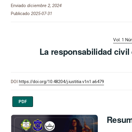
Enviado
diciembre 2, 2024
Publicado
2025-07-31
Vol. 1 Núm
La responsabilidad civil 
DOI
https://doi.org/10.48204/j.iustitia.v1n1.a6479
PDF
Imagen de portada
Resu