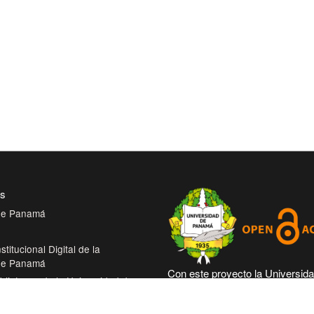
es
 de Panamá
stitucional Digital de la
 de Panamá
Con este proyecto la Universid
bliotecas de la Universidad de
Panamá, reitera su compromiso
trabajando en las corrientes de
tual de Salud