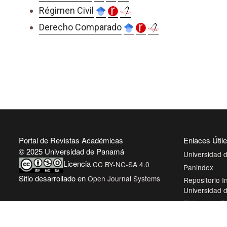
Régimen Civil
Derecho Comparado
Portal de Revistas Académicas
Enlaces Útil
© 2025 Universidad de Panamá
Universidad
Licencia
CC BY-NC-SA 4.0
Panindex
Sitio desarrollado en
Open Journal Systems
Repositorio In
Universidad
Sistema de Bi
Panamá
Biblioteca Vir