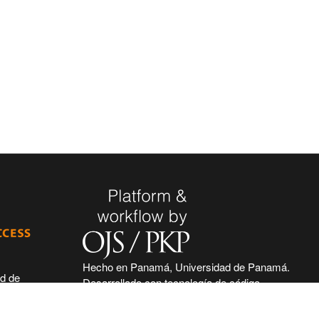
Hecho en Panamá, Universidad de Panamá.
ad de
Desarrollado con tecnología de código
 de seguir
abierto y gratuito de PKP - Public Knowledge
 acceso
Project.