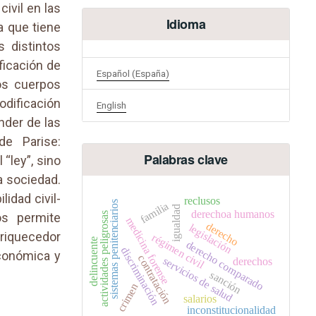
civil en las
Idioma
a que tiene
s distintos
ficación de
Español (España)
tos cuerpos
odificación
English
nder de las
de Parise:
Palabras clave
 “ley”, sino
a sociedad.
idad civil-
reclusos
sistemas penitenciarios
familia
igualdad
derechoa humanos
os permite
actividades peligrosas
medicina forense
derecho
legislación
riquecedor
régimen civil
delincuente
derecho comparado
discriminación
económica y
contratación
servicios de salud
derechos
sanción
crimen
salarios
inconstitucionalidad