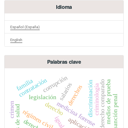
Idioma
Español (España)
English
Palabras clave
corrupción
contratación
familia
derecho comparado
medios de prueba
discriminación
salarios
criminología
derechos
legislación
sanción penal
medicina forense
derecho
crimen
servicios de salud
régimen civil
igualdad