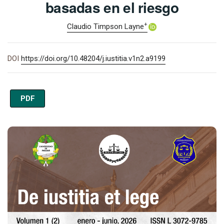
basadas en el riesgo
+
Claudio Timpson Layne
DOI
https://doi.org/10.48204/j.iustitia.v1n2.a9199
PDF
Imagen de portada