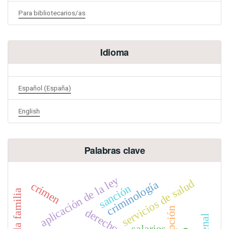
Para bibliotecarios/as
Idioma
Español (España)
English
Palabras clave
aplicación de la ley
servicios de salud
criminología
crimen
sanción
salarios