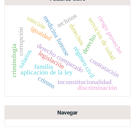
reclusos
sanción
medicina forense
riesgo provecho
servicios de salud
derechos
igualdad
corrupción
derecho
derecho comparado
criminología
régimen civil
salarios
legislación
contratación
familia
aplicación de la ley
crimen
inconstitucionalidad
discriminación
Navegar