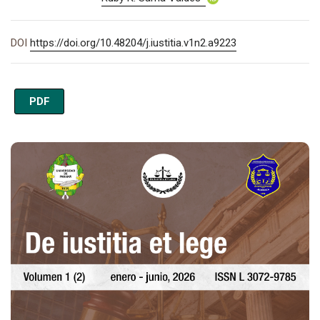
DOI
https://doi.org/10.48204/j.iustitia.v1n2.a9223
PDF
Imagen de portada