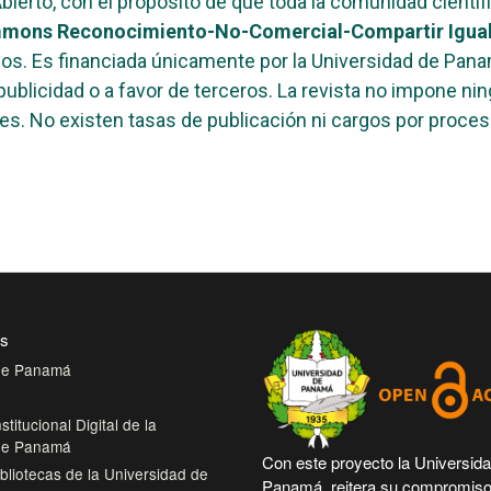
bierto, con el propósito de que toda la comunidad científi
mons Reconocimiento-No-Comercial-Compartir Igual 
ados. Es financiada únicamente por la Universidad de Pa
ublicidad o a favor de terceros. La revista no impone nin
ores. No existen tasas de publicación ni cargos por proce
es
 de Panamá
stitucional Digital de la
 de Panamá
Con este proyecto la Universid
bliotecas de la Universidad de
Panamá, reitera su compromiso