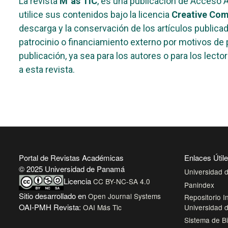
La revista
M´ás TIC
, es una publicación de Acceso A
utilice sus contenidos bajo la licencia
Creative Com
descarga y la conservación de los artículos public
patrocinio o financiamiento externo por motivos de p
publicación, ya sea para los autores o para los lect
a esta revista.
Portal de Revistas Académicas
Enlaces Útil
© 2025 Universidad de Panamá
Universidad
Licencia
CC BY-NC-SA 4.0
Panindex
Sitio desarrollado en
Open Journal Systems
Repositorio In
OAI-PMH Revista:
OAI Más Tic
Universidad
Sistema de Bi