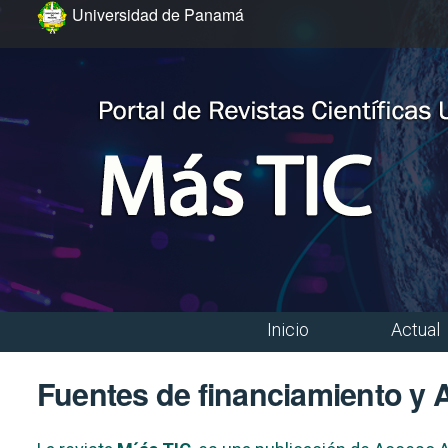
Ir al menú de navegación principal
Ir al contenido principal
Ir al pie de página del sitio
Universidad de Panamá
Inicio
Actual
Menú principal
Fuentes de financiamiento y