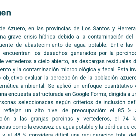
men
 de Azuero, en las provincias de Los Santos y Herrera
na grave crisis hídrica debido a la contaminación del rí
fuente de abastecimiento de agua potable. Entre las 
 encuentran los desechos generados por la porcinocu
 de vertederos a cielo abierto, las descargas residuales
iento y la contaminación microbiológica y fecal. Esta in
 objetivo evaluar la percepción de la población azuer
emática ambiental. Se aplicó un enfoque cuantitativo 
na encuesta estructurada en Google Forms, dirigida a 
sonas seleccionadas según criterios de inclusión def
s reflejan un alto nivel de preocupación: el 85 % a
ción a las granjas porcinas y vertederos, el 74 % 
ias como la escasez de agua potable y la pérdida de c
, y el 48 % considera difícil una recuperación total del