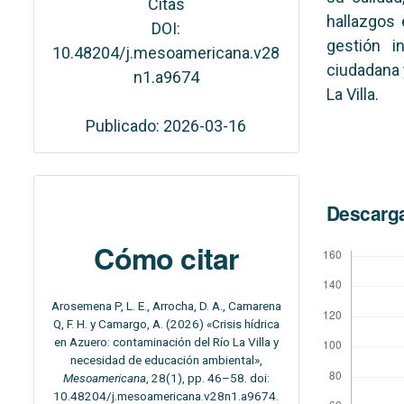
Citas
hallazgos 
DOI:
gestión i
10.48204/j.mesoamericana.v28
ciudadana y
n1.a9674
La Villa.
Publicado: 2026-03-16
Descarg
Cómo citar
Arosemena P, L. E., Arrocha, D. A., Camarena
Q, F. H. y Camargo, A. (2026) «Crisis hídrica
en Azuero: contaminación del Río La Villa y
necesidad de educación ambiental»,
Mesoamericana
, 28(1), pp. 46–58. doi:
10.48204/j.mesoamericana.v28n1.a9674.