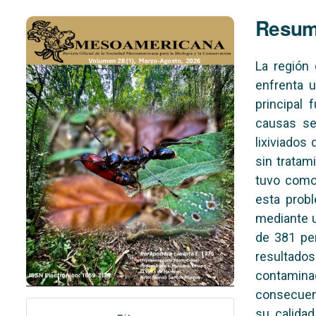
Imagen de portada
Resu
La región
enfrenta u
principal 
causas se
lixiviados
sin tratam
tuvo como
esta probl
mediante u
de 381 per
resultado
contamina
consecuenc
su calidad