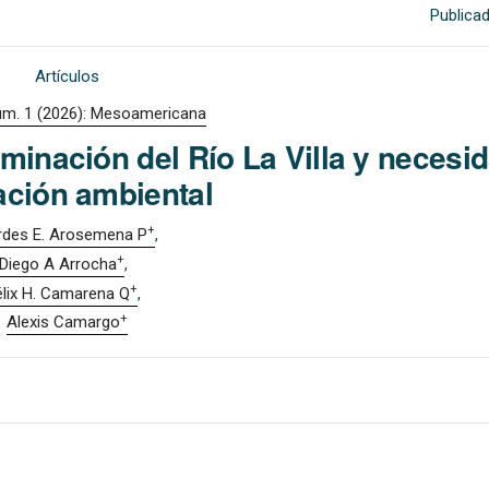
Publica
Artículos
úm. 1 (2026): Mesoamericana
aminación del Río La Villa y necesi
ción ambiental
+
rdes E. Arosemena P
+
Diego A Arrocha
+
élix H. Camarena Q
+
Alexis Camargo