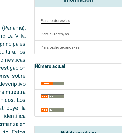
Para lectores/as
 (Panamá),
Para autores/as
o La Villa,
principales
Para bibliotecarios/as
ltura, los
 domésticas
Número actual
vestigación
ense sobre
descriptivo
una muestra
inidos. Los
tribuye la
identifica
onfianza en
Palabras clave
 río. Estos