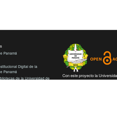
es
 de Panamá
stitucional Digital de la
 de Panamá
Con este proyecto la Universid
bliotecas de la Universidad de
Panamá, reitera su compromiso
trabajando en las corrientes de
tual de Salud
abierto en beneficio de la comu
roamérica Colección Digital de
académica nacional e internacio
démicas Centroamérica
más accesible su producción cie
intelectual.