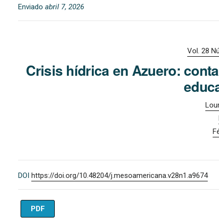
Enviado
abril 7, 2026
Vol. 28 N
Crisis hídrica en Azuero: cont
educa
Lou
F
DOI
https://doi.org/10.48204/j.mesoamericana.v28n1.a9674
PDF