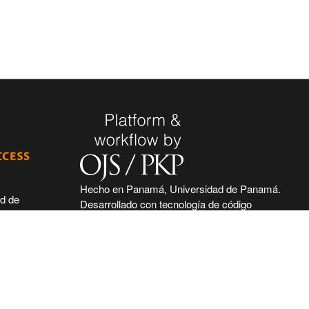
Hecho en Panamá, Universidad de Panamá.
ad de
Desarrollado con tecnología de código
 de seguir
abierto y gratuito de PKP - Public Knowledge
 acceso
Project.
nidad
nal, haciendo
ntífica e