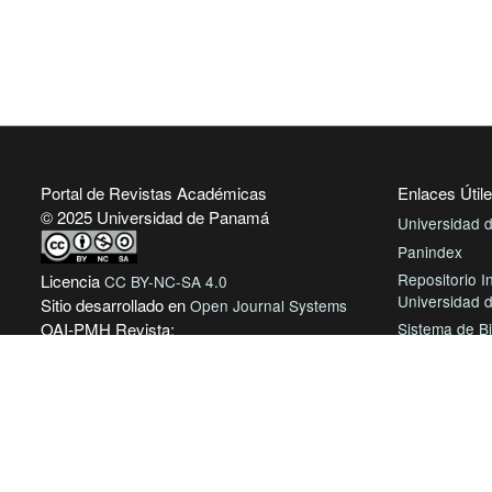
Portal de Revistas Académicas
Enlaces Útil
© 2025 Universidad de Panamá
Universidad
Panindex
Repositorio In
Licencia
CC BY-NC-SA 4.0
Universidad
Sitio desarrollado en
Open Journal Systems
Sistema de Bi
OAI-PMH Revista:
Panamá
revistas.up.ac.pa/index.php/mesoamericana/oai
Biblioteca Vir
AmeliCA Cent
Revistas Aca