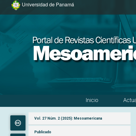
Ir al menú de navegación principal
Ir al contenido principal
Ir al pie de página del sitio
Universidad de Panamá
Inicio
Actua
Menú principal
Vol. 27 Núm. 2 (2025): Mesoamericana
Publicado