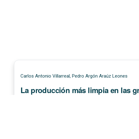
Carlos Antonio Villarreal, Pedro Argón Araúz Leones
La producción más limpia en las gr
sostenibilidad
73-80
|
Publicado: 2025-11-21
|
PDF
HTML