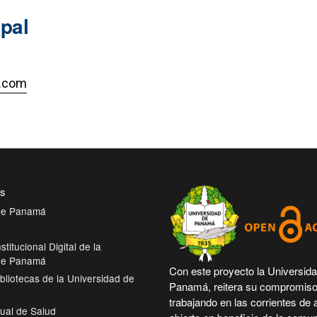
ipal
l.com
es
 de Panamá
stitucional Digital de la
 de Panamá
Con este proyecto la Universid
bliotecas de la Universidad de
Panamá, reitera su compromiso
trabajando en las corrientes de
tual de Salud