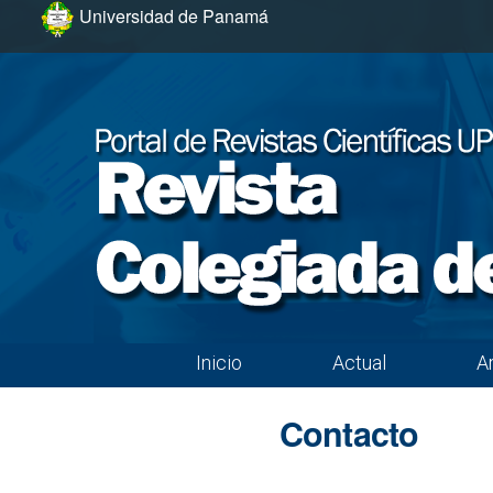
Ir al menú de navegación principal
Ir al contenido principal
Ir al pie de página del sitio
Universidad de Panamá
Inicio
Actual
A
Menú principal
Contacto