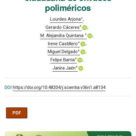
poliméricos
+
Lourdes Arjona
+
Gerardo Cáceres
+
M. Alejandra Quintana
+
Irene Castillero
+
Miguel Delgado
+
Felipe Barría
+
Janira Jaén
DOI
https://doi.org/10.48204/j.scientia.v36n1.a8134
PDF