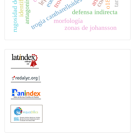
rugosidad de la corteza
antagonismo
trogia cantharelloides
o18
defensa indirecta
morfología
zonas de johansson