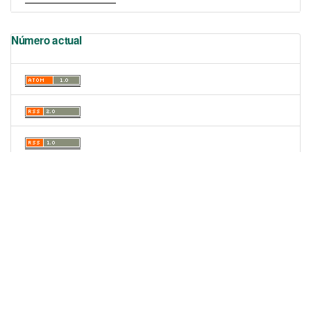
Número actual
Portal de Revistas Académicas
© 2025 Universidad de Panamá
Licencia
CC BY-NC-SA 4.0
Sitio desarrollado en
Open Journal Systems