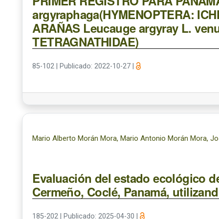
PRIMER REGISTRO PARA PANAMÁ 
argyraphaga(HYMENOPTERA: IC
ARAÑAS Leucauge argyray L. ven
TETRAGNATHIDAE)
85-102
|
Publicado: 2022-10-27
|
Mario Alberto Morán Mora, Mario Antonio Morán Mora, Jos
Evaluación del estado ecológico d
Cermeño, Coclé, Panamá, utilizand
185-202
|
Publicado: 2025-04-30
|