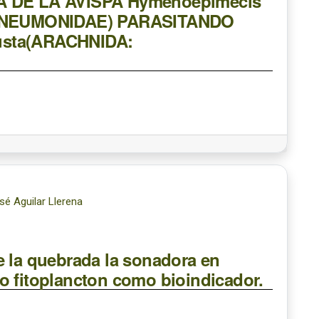
DE LA AVISPA Hymenoepimecis
HNEUMONIDAE) PARASITANDO
usta(ARACHNIDA:
é Aguilar Llerena
e la quebrada la sonadora en
o fitoplancton como bioindicador.