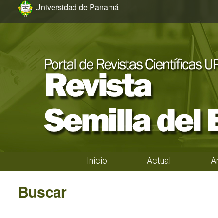
Ir al menú de navegación principal
Ir al contenido principal
Ir al pie de página del sitio
Universidad de Panamá
Inicio
Actual
A
Menú principal
Buscar