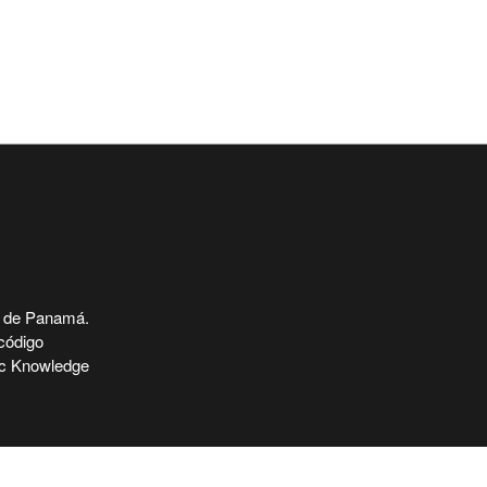
 de Panamá.
código
lic Knowledge