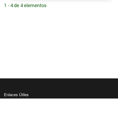
1 - 4 de 4 elementos
Enlaces Útiles
Universidad de Panamá
Panindex
Repositorio Institucional Digital de la Universidad de Panamá