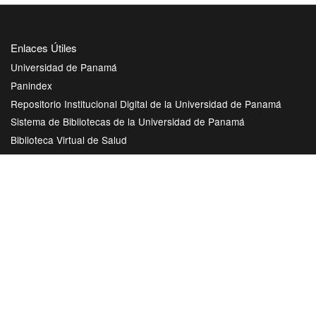
Enlaces Útiles
Universidad de Panamá
Panindex
Repositorio Institucional Digital de la Universidad de Panamá
Sistema de Bibliotecas de la Universidad de Panamá
Biblioteca Virtual de Salud
AmeliCA Centroamérica Colección Digital de Revistas Académicas
Centroamérica
Con este proyecto la Universidad de Panamá, reitera su
compromiso de seguir trabajando en las corrientes de acceso
abierto en beneficio de la comunidad académica nacional e
internacional, haciendo más accesible su producción científica