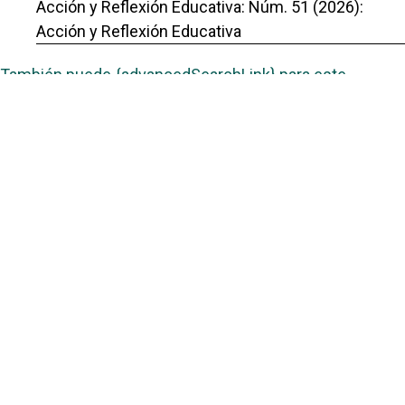
Acción y Reflexión Educativa: Núm. 51 (2026):
Acción y Reflexión Educativa
También puede {advancedSearchLink} para este
artículo.
Portal de Revistas Académicas
© 2025 Universidad de Panamá
Licencia
CC BY-NC-SA 4.0
Sitio desarrollado en
Open Journal Systems
OAI-PMH Revista:
OAI Acción y Reflección educativa
Enlaces Útiles
Universidad de Panamá
Panindex
Repositorio Institucional Digital de la Universidad de Panamá
Sistema de Bibliotecas de la Universidad de Panamá