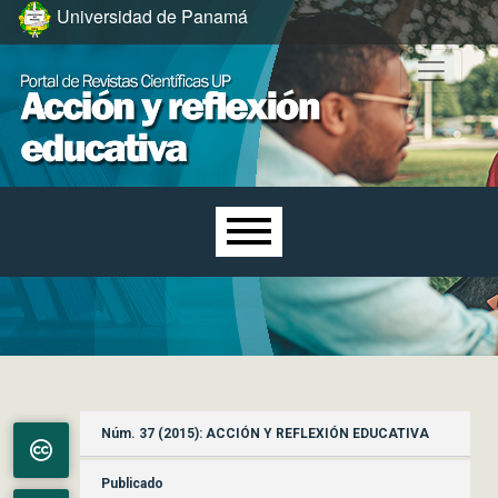
Ir al menú de navegación principal
Ir al contenido principal
Ir al pie de página del sitio
Universidad de Panamá
Menú principal
Núm. 37 (2015): ACCIÓN Y REFLEXIÓN EDUCATIVA
Publicado